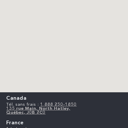
Canada
Tél. sans frais :
1 888 250-1850
135 rue Main, North Hatley,
Québec, J0B 2C0
France