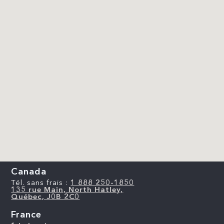
Canada
Tél. sans frais :
1 888 250-1850
135 rue Main, North Hatley,
Québec, J0B 2C0
France