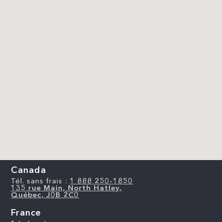
Canada
Tél. sans frais :
1 888 250-1850
135 rue Main, North Hatley,
Québec, J0B 2C0
France