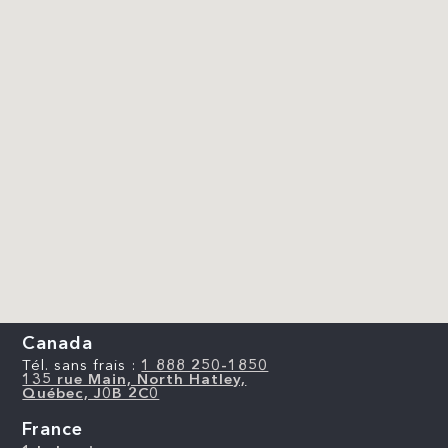
Canada
Tél. sans frais :
1 888 250-1850
135 rue Main, North Hatley,
Québec, J0B 2C0
France