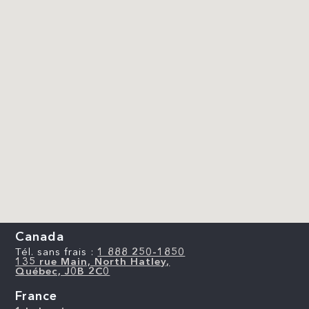
Canada
Tél. sans frais :
1 888 250-1850
135 rue Main, North Hatley,
Québec, J0B 2C0
France