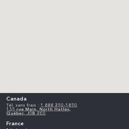
Canada
Tél. sans frais :
1 888 250-1850
135 rue Main, North Hatley,
Québec, J0B 2C0
France