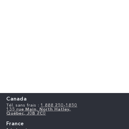
Canada
Tél. sans frais :
1 888 250-1850
135 rue Main, North Hatley,
Québec, J0B 2C0
France