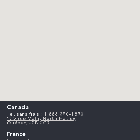
Canada
Tél. sans frais :
1 888 250-1850
135 rue Main, North Hatley,
Québec, J0B 2C0
France