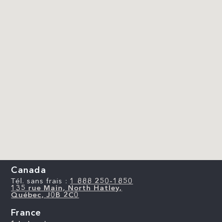
Canada
Tél. sans frais :
1 888 250-1850
135 rue Main, North Hatley,
Québec, J0B 2C0
France