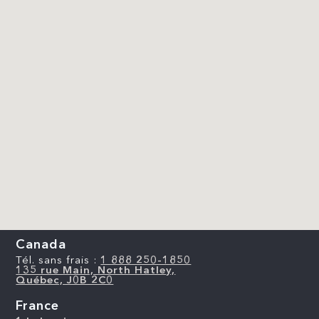
Canada
Tél. sans frais :
1 888 250-1850
135 rue Main, North Hatley,
Québec, J0B 2C0
France