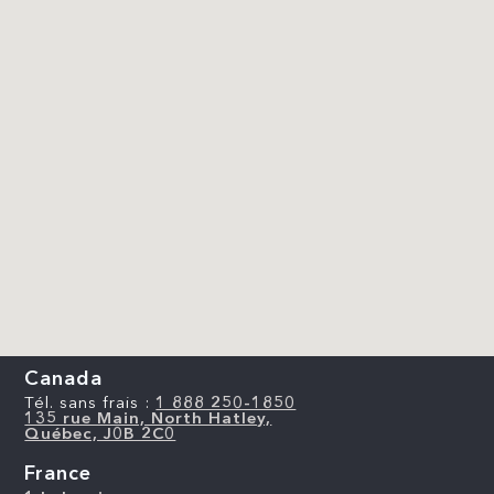
Canada
Tél. sans frais :
1 888 250-1850
135 rue Main, North Hatley,
Québec, J0B 2C0
France