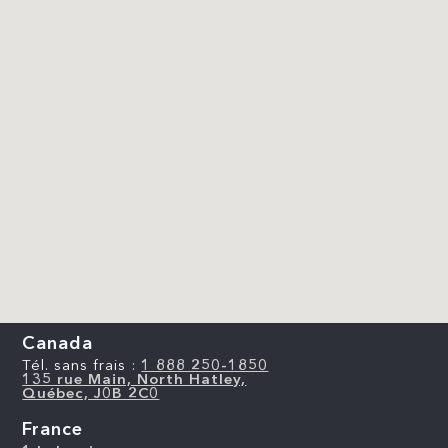
Canada
Tél. sans frais :
1 888 250-1850
135 rue Main, North Hatley,
Québec, J0B 2C0
France