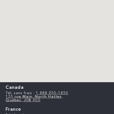
Canada
Tél. sans frais :
1 888 250-1850
135 rue Main, North Hatley,
Québec, J0B 2C0
France