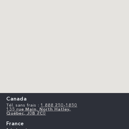
Canada
Tél. sans frais :
1 888 250-1850
135 rue Main, North Hatley,
Québec, J0B 2C0
France