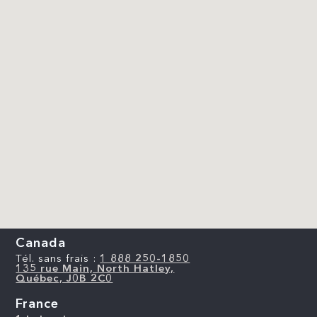
Canada
Tél. sans frais :
1 888 250-1850
135 rue Main, North Hatley,
Québec, J0B 2C0
France