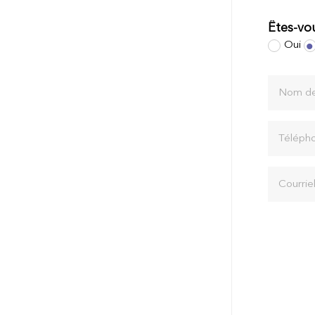
Êtes-vou
Oui
Nom de 
Téléph
Courriel