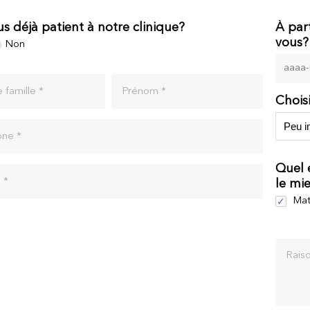
s déjà patient à notre clinique?
À par
vous?
Non
famille *
Prénom *
Chois
one *
Quel 
 *
le mi
Mat
Raiso