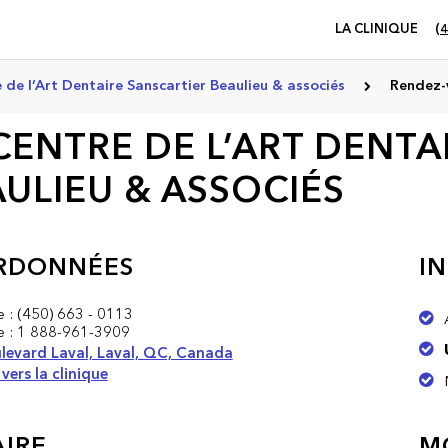
LA CLINIQUE
(4
 de l’Art Dentaire Sanscartier Beaulieu & associés
Rendez-
CENTRE DE L’ART DENTA
ULIEU & ASSOCIÉS
RDONNÉES
I
e :
(450) 663 - 0113
e :
1 888-961-3909
levard Laval, Laval, QC, Canada
 vers la clinique
IRE
M