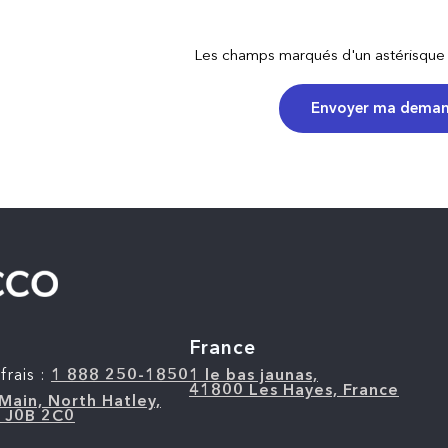
Les champs marqués d'un astérisque (*
Envoyer ma dema
a
France
frais :
1 888 250-1850
1 le bas jaunas,
41800 Les Hayes, France
Main, North Hatley,
 J0B 2C0