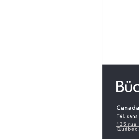
Canad
Tél. sans 
135 rue 
Québec,