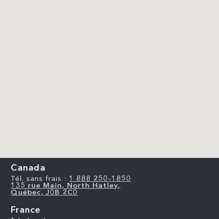
Canada
Tél. sans frais :
1 888 250-1850
135 rue Main, North Hatley,
Québec, J0B 2C0
France