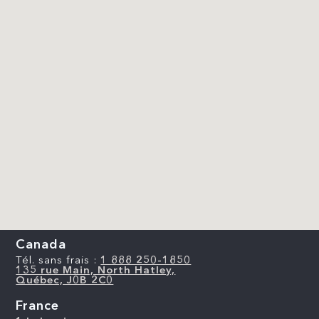
Canada
Tél. sans frais :
1 888 250-1850
135 rue Main, North Hatley,
Québec, J0B 2C0
France