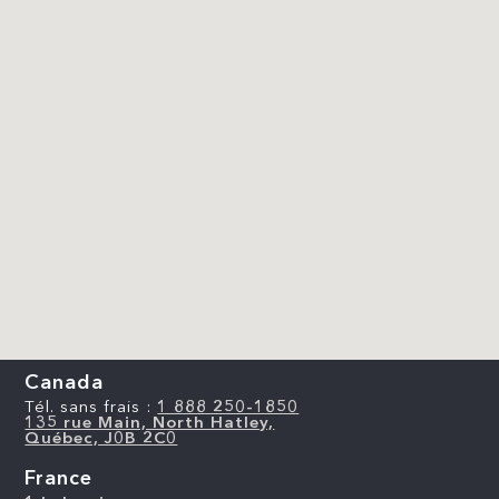
Canada
Tél. sans frais :
1 888 250-1850
135 rue Main, North Hatley,
Québec, J0B 2C0
France