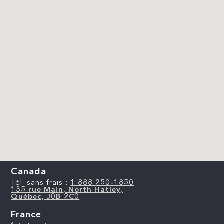
Canada
Tél. sans frais :
1 888 250-1850
135 rue Main, North Hatley,
Québec, J0B 2C0
France