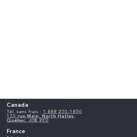
Canada
Tél. sans frais :
1 888 250-1850
135 rue Main, North Hatley,
Québec, J0B 2C0
France