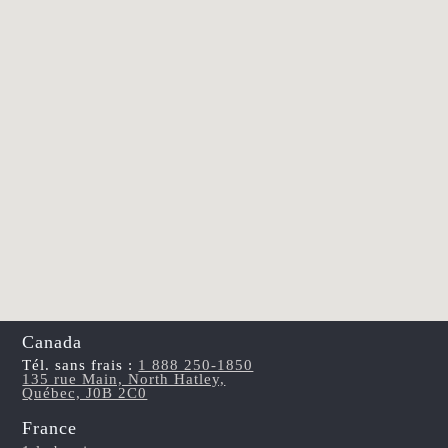
Canada
Tél. sans frais :
1 888 250-1850
135 rue Main, North Hatley,
Québec, J0B 2C0
France