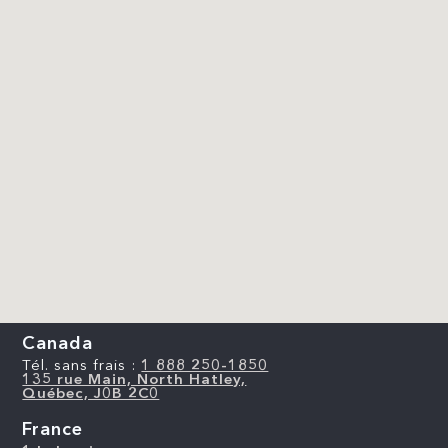
Canada
Tél. sans frais :
1 888 250-1850
135 rue Main, North Hatley,
Québec, J0B 2C0
France