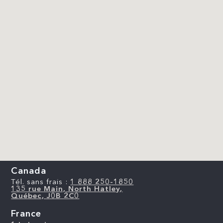
Canada
Tél. sans frais :
1 888 250-1850
135 rue Main, North Hatley,
Québec, J0B 2C0
France