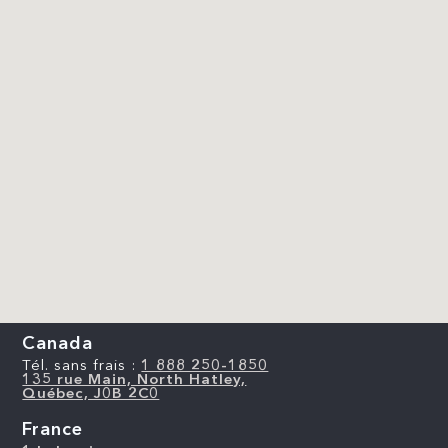
Canada
Tél. sans frais :
1 888 250-1850
135 rue Main, North Hatley,
Québec, J0B 2C0
France