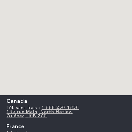
Canada
Tél. sans frais :
1 888 250-1850
135 rue Main, North Hatley,
Québec, J0B 2C0
France