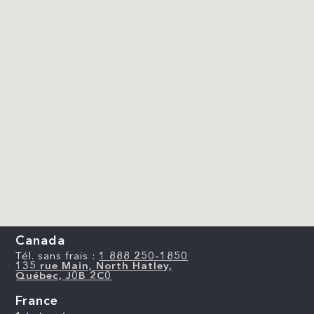
Canada
Tél. sans frais :
1 888 250-1850
135 rue Main, North Hatley,
Québec, J0B 2C0
France