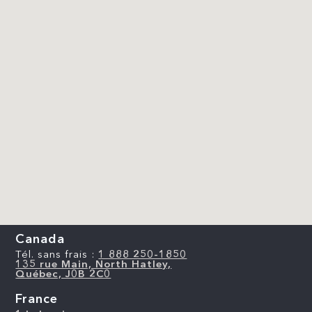
Canada
Tél. sans frais :
1 888 250-1850
135 rue Main, North Hatley,
Québec, J0B 2C0
France