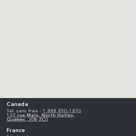
Canada
Tél. sans frais :
1 888 250-1850
135 rue Main, North Hatley,
Québec, J0B 2C0
France