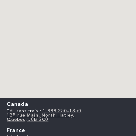
Canada
Tél. sans frais :
1 888 250-1850
135 rue Main, North Hatley,
Québec, J0B 2C0
France