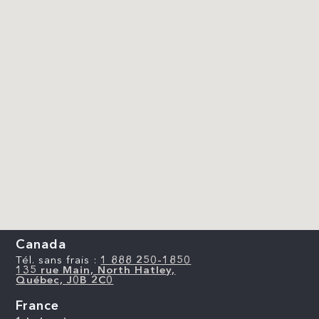
Canada
Tél. sans frais :
1 888 250-1850
135 rue Main, North Hatley,
Québec, J0B 2C0
France