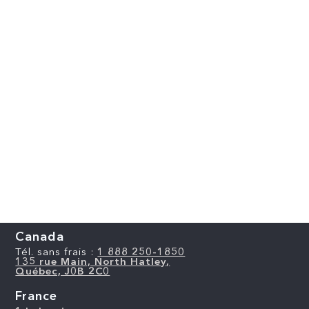
Canada
Tél. sans frais :
1 888 250-1850
135 rue Main, North Hatley,
Québec, J0B 2C0
France