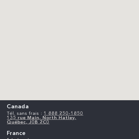
Canada
Tél. sans frais :
1 888 250-1850
135 rue Main, North Hatley,
Québec, J0B 2C0
France