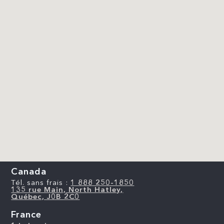
Canada
Tél. sans frais :
1 888 250-1850
135 rue Main, North Hatley,
Québec, J0B 2C0
France