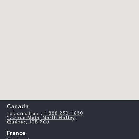
Canada
Tél. sans frais :
1 888 250-1850
135 rue Main, North Hatley,
Québec, J0B 2C0
France