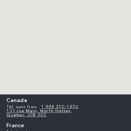
Canada
Tél. sans frais :
1 888 250-1850
135 rue Main, North Hatley,
Québec, J0B 2C0
France