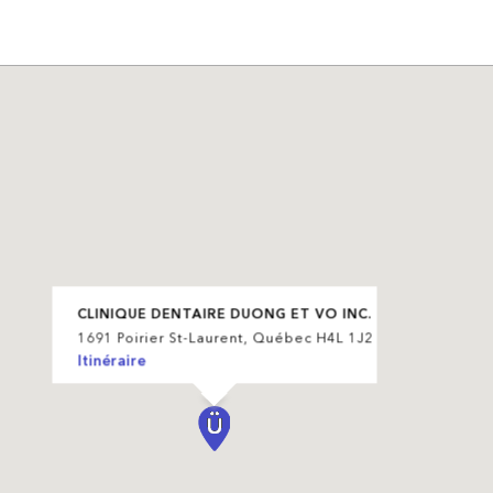
CLINIQUE DENTAIRE DUONG ET VO INC.
1691 Poirier St-Laurent, Québec H4L 1J2
Itinéraire