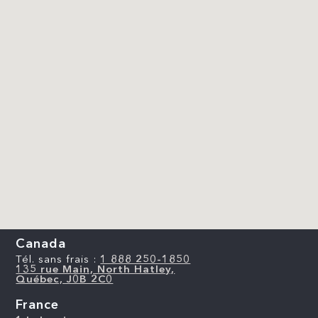
Canada
Tél. sans frais :
1 888 250-1850
135 rue Main, North Hatley,
Québec, J0B 2C0
France