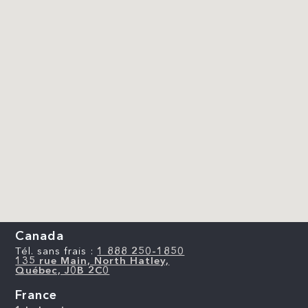
Canada
Tél. sans frais :
1 888 250-1850
135 rue Main, North Hatley,
Québec, J0B 2C0
France