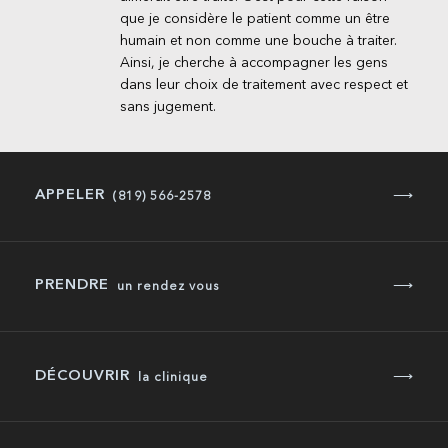
que je considère le patient comme un être
humain et non comme une bouche à traiter.
Ainsi, je cherche à accompagner les gens
dans leur choix de traitement avec respect et
sans jugement.
APPELER
⟶
(819) 566-2578
PRENDRE
⟶
un rendez vous
DÉCOUVRIR
⟶
la clinique