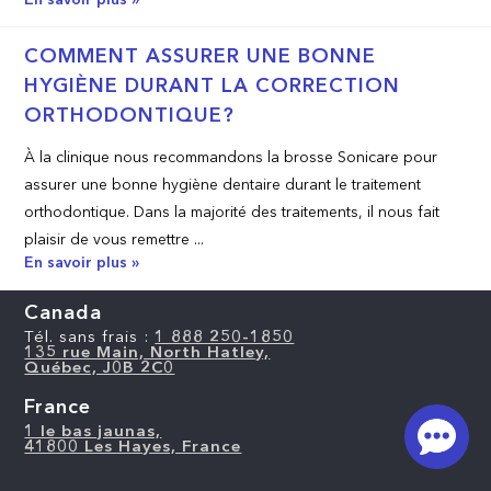
COMMENT ASSURER UNE BONNE
HYGIÈNE DURANT LA CORRECTION
ORTHODONTIQUE?
À la clinique nous recommandons la brosse Sonicare pour
assurer une bonne hygiène dentaire durant le traitement
orthodontique. Dans la majorité des traitements, il nous fait
plaisir de vous remettre ...
En savoir plus »
Canada
Tél. sans frais :
1 888 250-1850
135 rue Main, North Hatley,
Québec, J0B 2C0
France
1 le bas jaunas,
41800 Les Hayes, France