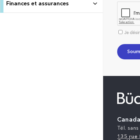
Finances et assurances
Je dési
Canad
Tél. sans 
135 rue 