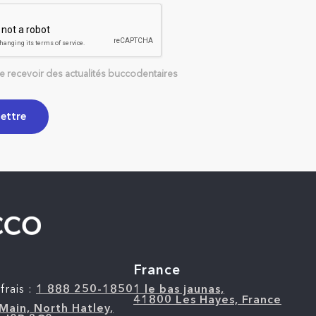
re recevoir des actualités buccodentaires
a
France
frais :
1 888 250-1850
1 le bas jaunas,
41800 Les Hayes, France
Main, North Hatley,