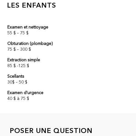
LES ENFANTS
Examen et nettoyage
55 $ – 75 $
Obturation (plombage)
75 $ – 300 $
Extraction simple
85 $ -125 $
Scellants
30$ – 50 $
Examen d’urgence
40 $ à 75 $
POSER UNE QUESTION