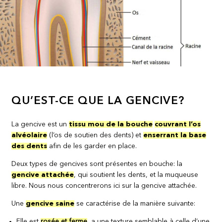
QU’EST-CE QUE LA GENCIVE?
La gencive est un
tissu mou de la bouche
couvrant l’os
alvéolaire
(l’os de soutien des dents) et
enserrant la base
des dents
afin de les garder en place.
Deux types de gencives sont présentes en bouche: la
gencive attachée
, qui soutient les dents, et la muqueuse
libre. Nous nous concentrerons ici sur la gencive attachée.
Une
gencive saine
se caractérise de la manière suivante:
Elle est
rosée et ferme
, a une texture semblable à celle d’une