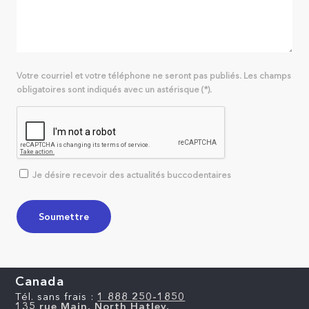
Votre courriel et votre téléphone ne seront pas publiés. Les champs
obligatoires sont indiqués avec un astérisque (*).
Je désire recevoir des actualités buccodentaires
Canada
Tél. sans frais :
1 888 250-1850
135 rue Main, North Hatley,