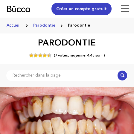
Créer un compte gratuit
Accueil
Parodontie
Parodontie
PARODONTIE
(
7
votes,
moyenne:
4,43
sur
5)
Recher