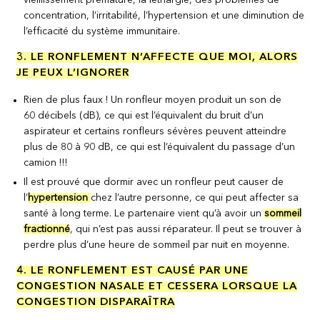
vieillissement prématuré, la léthargie, des problèmes de
concentration, l’irritabilité, l’hypertension et une diminution de
l’efficacité du système immunitaire.
3. LE RONFLEMENT N’AFFECTE QUE MOI, ALORS
JE PEUX L’IGNORER
Rien de plus faux ! Un ronfleur moyen produit un son de
60 décibels (dB), ce qui est l’équivalent du bruit d’un
aspirateur et certains ronfleurs sévères peuvent atteindre
plus de 80 à 90 dB, ce qui est l’équivalent du passage d’un
camion !!!
Il est prouvé que dormir avec un ronfleur peut causer de
l’
hypertension
chez l’autre personne, ce qui peut affecter sa
santé à long terme. Le partenaire vient qu’à avoir un
sommeil
fractionné
, qui n’est pas aussi réparateur. Il peut se trouver à
perdre plus d’une heure de sommeil par nuit en moyenne.
4. LE RONFLEMENT EST CAUSÉ PAR UNE
CONGESTION NASALE ET CESSERA LORSQUE LA
CONGESTION DISPARAÎTRA