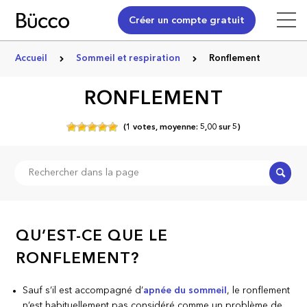
Créer un compte gratuit
Accueil
Sommeil et respiration
Ronflement
RONFLEMENT
(
1
votes,
moyenne:
5,00
sur
5)
Recher
QU’EST-CE QUE LE
RONFLEMENT?
Sauf s’il est accompagné d’
apnée du sommeil
, le ronflement
n’est habituellement pas considéré comme un problème de