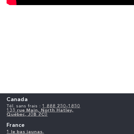
Canada
Tél. sans frais :
1 888 250-1850
135 rue Main, North Hatley,
Québec, J0B 2C0
France
1 le bas jaunas,