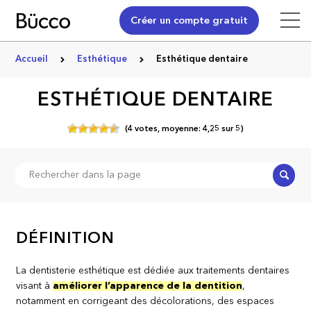
Créer un compte gratuit
Accueil
Esthétique
Esthétique dentaire
ESTHÉTIQUE DENTAIRE
(
4
votes,
moyenne:
4,25
sur
5)
Recher
DÉFINITION
La dentisterie esthétique est dédiée aux traitements dentaires
visant à
améliorer l’apparence de la dentition
,
notamment en corrigeant des décolorations, des espaces