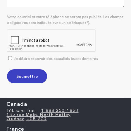
Votre courriel et votre téléphone ne seront pas publiés. Les champs
obligatoires sont indiqués avec un astérisque (*).
Je désire recevoir des actualités buccodentaires
Canada
Tél. sans frais :
1 888 250-1850
135 rue Main, North Hatley,
Québec, J0B 2C0
France