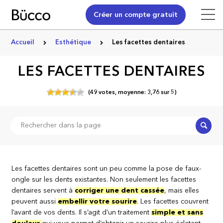
Créer un compte gratuit
Accueil
Esthétique
Les facettes dentaires
LES FACETTES DENTAIRES
(
49
votes,
moyenne:
3,76
sur
5)
Recher
Les facettes dentaires sont un peu comme la pose de faux-
ongle sur les dents existantes. Non seulement les facettes
dentaires servent à
corriger une dent cass
ée
, mais elles
peuvent aussi
embellir votre sourire
. Les facettes couvrent
l’avant de vos dents. Il s’agit d’un traitement
simple et sans