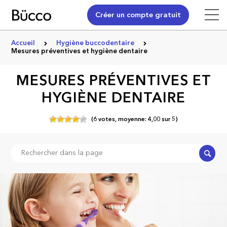
Créer un compte gratuit
Accueil
Hygiène buccodentaire
Mesures préventives et hygiène dentaire
MESURES PRÉVENTIVES ET
HYGIÈNE DENTAIRE
(
6
votes,
moyenne:
4,00
sur
5)
Recher