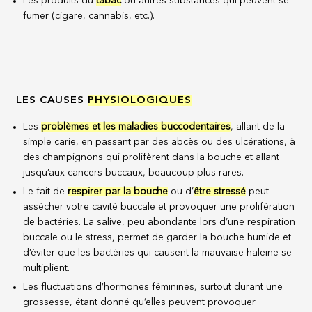
Les produits du
tabac
ou autres substances qui peuvent se
fumer (cigare, cannabis, etc.).
LES CAUSES
PHYSIOLOGIQUES
Les
problèmes et les maladies buccodentaires
, allant de la
simple carie, en passant par des abcès ou des ulcérations, à
des champignons qui prolifèrent dans la bouche et allant
jusqu’aux cancers buccaux, beaucoup plus rares.
Le fait de
respirer par la bouche
ou d’
être stressé
peut
assécher votre cavité buccale et provoquer une prolifération
de bactéries. La salive, peu abondante lors d’une respiration
buccale ou le stress, permet de garder la bouche humide et
d’éviter que les bactéries qui causent la mauvaise haleine se
multiplient.
Les fluctuations d’hormones féminines, surtout durant une
grossesse, étant donné qu’elles peuvent provoquer